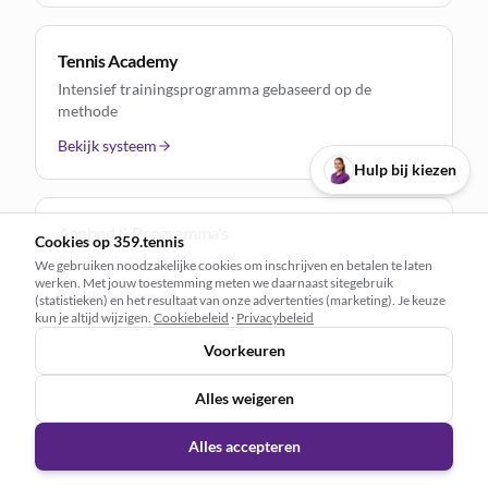
Tennis Academy
Intensief trainingsprogramma gebaseerd op de
methode
Bekijk systeem
Hulp bij kiezen
Aanbod & Programma's
Cookies op 359.tennis
Bekijk alle lesprogramma's
We gebruiken noodzakelijke cookies om inschrijven en betalen te laten
werken. Met jouw toestemming meten we daarnaast sitegebruik
Bekijk systeem
(statistieken) en het resultaat van onze advertenties (marketing). Je keuze
kun je altijd wijzigen.
Cookiebeleid
·
Privacybeleid
Voorkeuren
Vacatures & Coaches
Alles weigeren
Werken binnen The 359 Method
Bekijk systeem
Alles accepteren